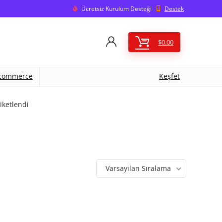
Ücretsiz Kurulum Desteği
Destek
$
0.00
commerce
Keşfet
iketlendi
Varsayılan Sıralama