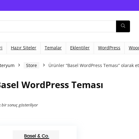
ri
Hazır Siteler
Temalar
Eklentiler
WordPress
Woo
teryum
Store
Ürünler “Basel WordPress Teması” olarak et
asel WordPress Teması
 bir sonuç gösteriliyor