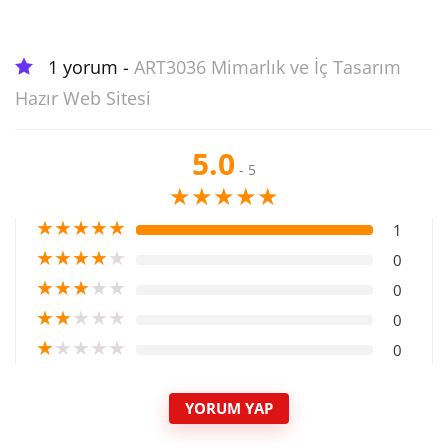
1 yorum -
ART3036 Mimarlık ve İç Tasarım
Hazır Web Sitesi
5.0
- 5
★
★
★
★
★
★
★
★
★
★
1
★
★
★
★
★
0
★
★
★
★
★
0
★
★
★
★
★
0
★
★
★
★
★
0
YORUM YAP