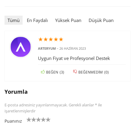
Tümü
En Faydalı
Yüksek Puan
Düşük Puan
★
★
★
★
★
ARTERYUM
–
26 HAZIRAN 2023
Uygun Fiyat ve Profesyonel Destek
BEĞEN
(
3
)
BEĞENMEDIM
(
0
)
Yorumla
E-posta adresiniz yayınlanmayacak.
Gerekli alanlar
*
ile
işaretlenmişlerdir
Puanınız
1/
2/5
3/5
4/5 yıldız
5/5 yıldız
5
yıldı
yıldız