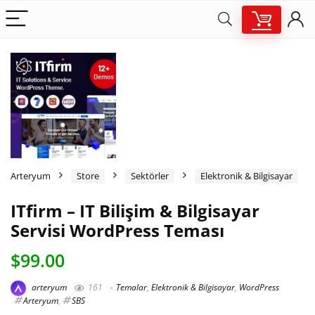
Arteryum
Store
Sektörler
Elektronik & Bilgisayar
ITfirm – IT Bilişim & Bilgisayar
Servisi WordPress Teması
$
99.00
arteryum
161
Temalar
,
Elektronik & Bilgisayar
,
WordPress
Arteryum
,
SBS