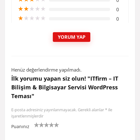
0
★
★
★
★
★
0
★
★
★
★
★
0
YORUM YAP
Henüz değerlendirme yapılmadı.
İlk yorumu yapan siz olun! "ITfirm – IT
Bilişim & Bilgisayar Servisi WordPress
Teması"
E-posta adresiniz yayınlanmayacak.
Gerekli alanlar
*
ile
işaretlenmişlerdir
Puanınız
1/
2/5
3/5
4/5 yıldız
5/5 yıldız
5
yıldı
yıldız