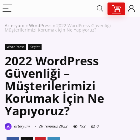
Arteryum
»
WordPress
»
2022 WordPress Güvenliği –
Müşterilerimizi Korumak İçin Ne Yapıyoruz?
WordPress
Keşfet
2022 WordPress
Güvenliği –
Müşterilerimizi
Korumak İçin Ne
Yapıyoruz?
arteryum
26 Temmuz 2022
192
0